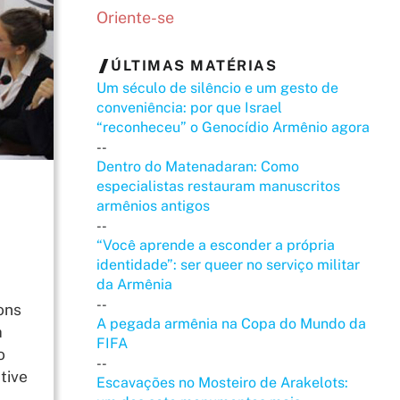
Oriente-se
ÚLTIMAS MATÉRIAS
Um século de silêncio e um gesto de
conveniência: por que Israel
“reconheceu” o Genocídio Armênio agora
--
Dentro do Matenadaran: Como
especialistas restauram manuscritos
armênios antigos
--
“Você aprende a esconder a própria
identidade”: ser queer no serviço militar
da Armênia
--
ons
A pegada armênia na Copa do Mundo da
a
FIFA
o
--
tive
Escavações no Mosteiro de Arakelots: