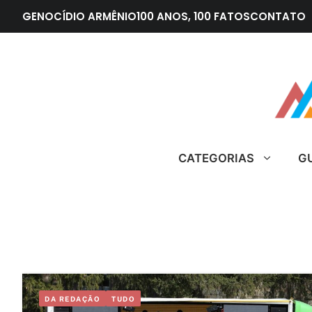
Pular
GENOCÍDIO ARMÊNIO
100 ANOS, 100 FATOS
CONTATO
para
o
conteúdo
CATEGORIAS
G
DA REDAÇÃO
TUDO