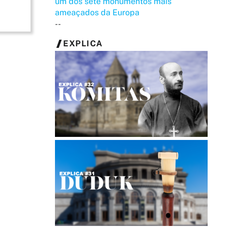
um dos sete monumentos mais
ameaçados da Europa
--
EXPLICA