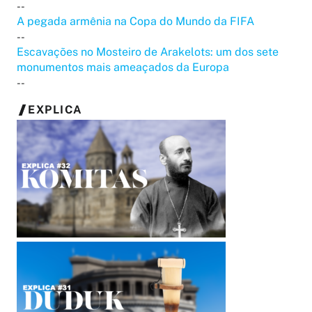
--
A pegada armênia na Copa do Mundo da FIFA
--
Escavações no Mosteiro de Arakelots: um dos sete
monumentos mais ameaçados da Europa
--
EXPLICA