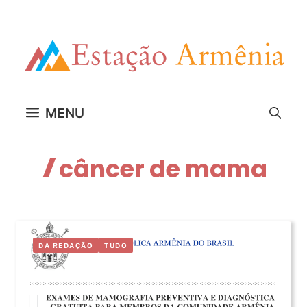
Pular
para
o
conteúdo
MENU
câncer de mama
DA REDAÇÃO
TUDO