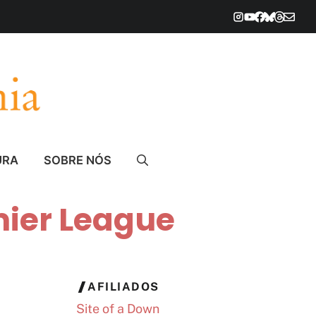
URA
SOBRE NÓS
mier League
AFILIADOS
Site of a Down