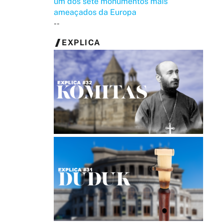
um dos sete monumentos mais
ameaçados da Europa
--
EXPLICA