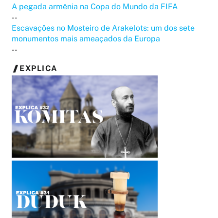
A pegada armênia na Copa do Mundo da FIFA
--
Escavações no Mosteiro de Arakelots: um dos sete
monumentos mais ameaçados da Europa
--
EXPLICA