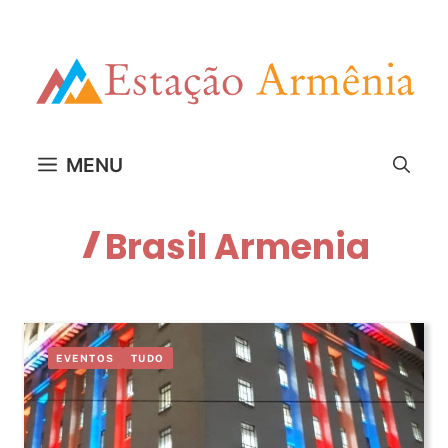
Pular
para
o
conteúdo
MENU
Brasil Armenia
EVENTOS
TUDO