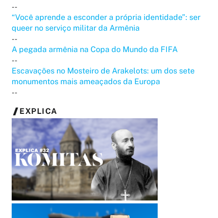
--
“Você aprende a esconder a própria identidade”: ser
queer no serviço militar da Armênia
--
A pegada armênia na Copa do Mundo da FIFA
--
Escavações no Mosteiro de Arakelots: um dos sete
monumentos mais ameaçados da Europa
--
EXPLICA