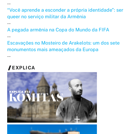
--
“Você aprende a esconder a própria identidade”: ser
queer no serviço militar da Armênia
--
A pegada armênia na Copa do Mundo da FIFA
--
Escavações no Mosteiro de Arakelots: um dos sete
monumentos mais ameaçados da Europa
--
EXPLICA