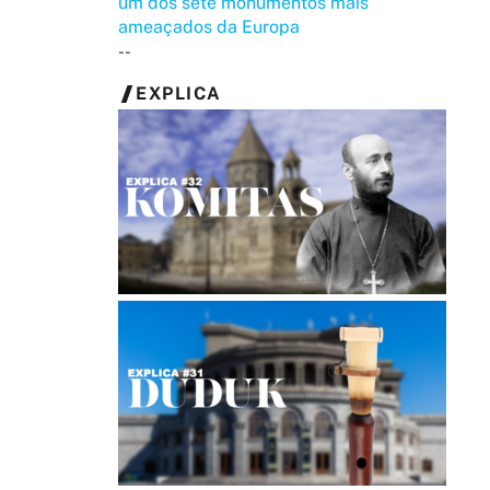
um dos sete monumentos mais
ameaçados da Europa
--
EXPLICA