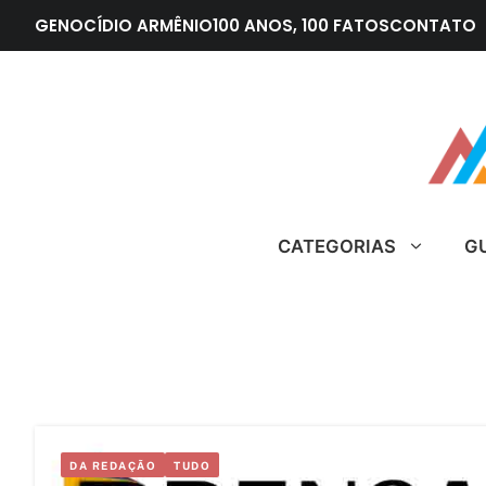
Pular
GENOCÍDIO ARMÊNIO
100 ANOS, 100 FATOS
CONTATO
para
o
conteúdo
CATEGORIAS
G
DA REDAÇÃO
TUDO