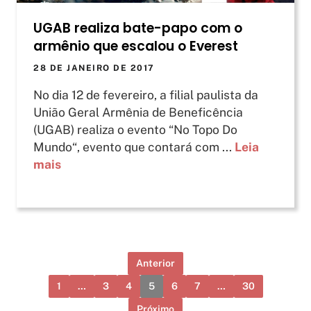
UGAB realiza bate-papo com o
armênio que escalou o Everest
28 DE JANEIRO DE 2017
No dia 12 de fevereiro, a filial paulista da
União Geral Armênia de Beneficência
(UGAB) realiza o evento “No Topo Do
Mundo“, evento que contará com ...
Leia
mais
Anterior
1
…
3
4
5
6
7
…
30
Próximo