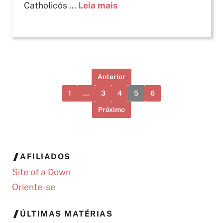
Catholicós ...
Leia mais
Anterior
1
…
3
4
5
6
Próximo
AFILIADOS
Site of a Down
Oriente-se
ÚLTIMAS MATÉRIAS