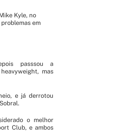
Mike Kyle, no
s problemas em
epois passsou a
t heavyweight, mas
eio, e já derrotou
Sobral.
iderado o melhor
ort Club, e ambos