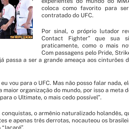
experientes do mundo do MMA
coloca como favorito para ser
contratado do UFC.
Por sinal, o próprio lutador re
Contact Fighter” que sua si
praticamente, como o mais no
Com passagens pelo Pride, Strik
já passa a ser a grande ameaça aos cinturões 
, eu vou para o UFC. Mas não posso falar nada, e
a maior organização do mundo, por isso a meta de
 para o Ultimate, o mais cedo possível”
.
 conquistas, o armênio naturalizado holandês, 
ates e apenas três derrotas, nocauteou os brasile
 “Jacaré”.