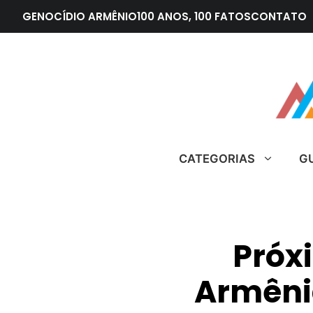
Pular
GENOCÍDIO ARMÊNIO
100 ANOS, 100 FATOS
CONTATO
para
o
conteúdo
CATEGORIAS
G
Próx
Armêni