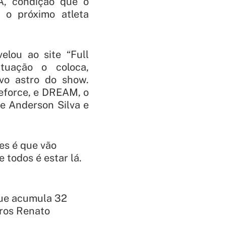
, condição que o
 o próximo atleta
velou ao site “Full
tuação o coloca,
vo astro do show.
eforce, e DREAM, o
de Anderson Silva e
les é que vão
 todos é estar lá.
que acumula 32
iros Renato