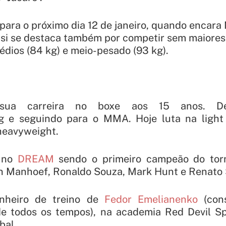
ara o próximo dia 12 de janeiro, quando encara 
asi se destaca também por competir sem maiore
édios (84 kg) e meio-pesado (93 kg).
 sua carreira no boxe aos 15 anos. D
ng e seguindo para o MMA. Hoje luta na ligh
heavyweight.
 no
DREAM
sendo o primeiro campeão do torn
 Manhoef, Ronaldo Souza, Mark Hunt e Renato 
nheiro de treino de
Fedor Emelianenko
(cons
e todos os tempos), na academia Red Devil Sp
bal.