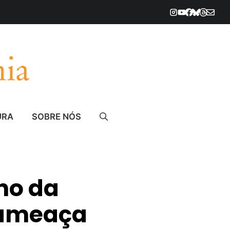
URA
SOBRE NÓS
no da
 ameaça