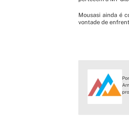
Mousasi ainda é c
vontade de enfren
Por
Arm
pr