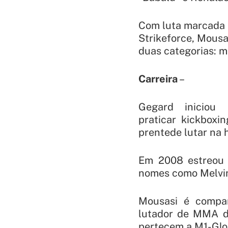
Com luta marcada p
Strikeforce, Mous
duas categorias: m
Carreira
–
Gegard iniciou
praticar kickboxi
prentede lutar na 
Em 2008 estreou
nomes como Melvin
Mousasi é compa
lutador de MMA d
pertecem a M1-Glo