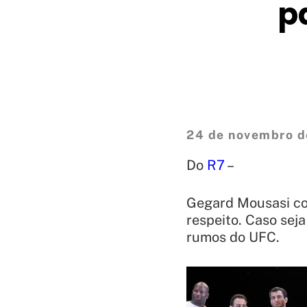
p
24 de novembro d
Do
R7
–
Gegard Mousasi co
respeito. Caso sej
rumos do UFC.