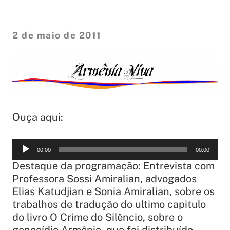
2 de maio de 2011
Ouça aqui:
Tocador
00:00
00:00
de
Destaque da programação: Entrevista com
áudio
Professora Sossi Amiralian, advogados
Elias Katudjian e Sonia Amiralian, sobre os
trabalhos de tradução do ultimo capitulo
do livro O Crime do Silêncio, sobre o
genocídio Armênio, que foi distribuído