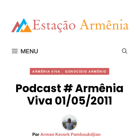
Pular
para
o
conteúdo
MENU
ARMÊNIA VIVA
GENOCÍDIO ARMÊNIO
Podcast # Armênia
Viva 01/05/2011
Por
Armen Kevork Pamboukdjian