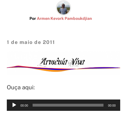
Por
Armen Kevork Pamboukdjian
1 de maio de 2011
Ouça aqui:
Tocador
00:00
00:00
de
áudio