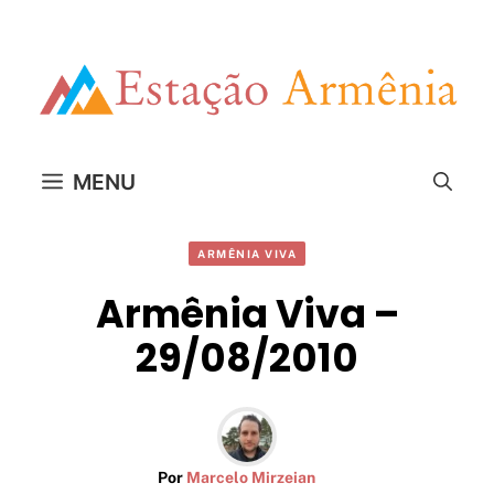
Pular
para
o
conteúdo
MENU
ARMÊNIA VIVA
Armênia Viva –
29/08/2010
Por
Marcelo Mirzeian