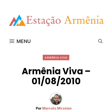
Pular
para
o
conteúdo
MENU
ARMÊNIA VIVA
Armênia Viva –
01/08/2010
Por
Marcelo Mirzeian