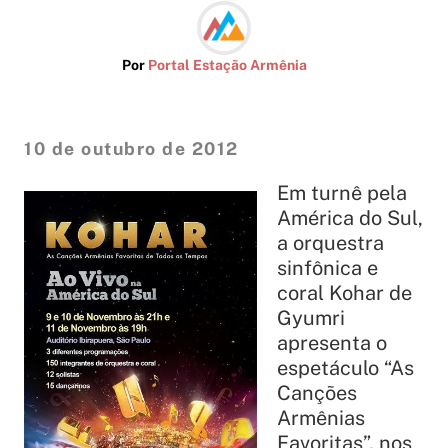
Por
Portal Estação Armênia
10 de outubro de 2012
Em turnê pela
América do Sul,
a orquestra
sinfônica e
coral Kohar de
Gyumri
apresenta o
espetáculo “As
Canções
Armênias
Favoritas”, nos