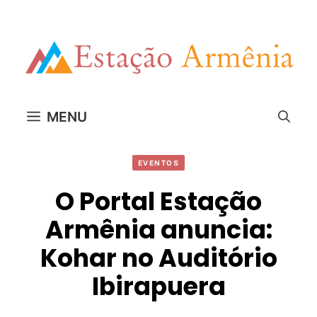
Pular
para
o
conteúdo
MENU
EVENTOS
O Portal Estação
Armênia anuncia:
Kohar no Auditório
Ibirapuera