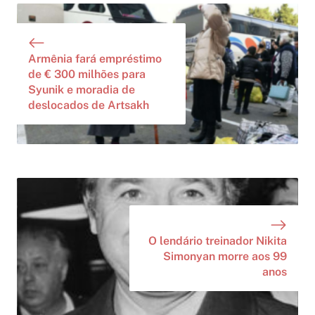
Armênia fará empréstimo
de € 300 milhões para
Syunik e moradia de
deslocados de Artsakh
O lendário treinador Nikita
Simonyan morre aos 99
anos​