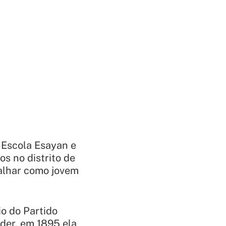
 Escola Esayan e
s no distrito de
alhar como jovem
o do Partido
der, em 1895 ela