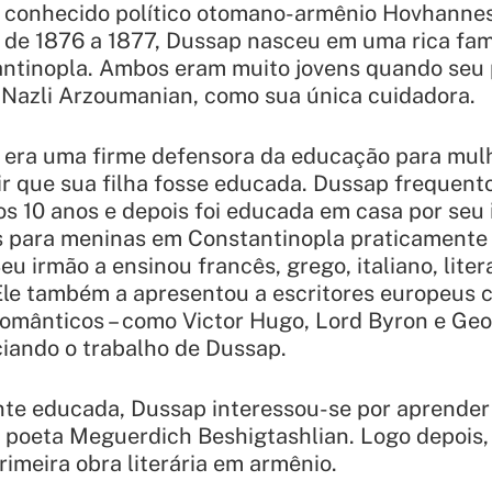
o conhecido político otomano-armênio Hovhannes
a de 1876 a 1877, Dussap nasceu em uma rica famí
ntinopla. Ambos eram muito jovens quando seu p
 Nazli Arzoumanian, como sua única cuidadora.
era uma firme defensora da educação para mulhe
ir que sua filha fosse educada. Dussap frequen
 os 10 anos e depois foi educada em casa por seu
s para meninas em Constantinopla praticamente
Seu irmão a ensinou francês, grego, italiano, liter
. Ele também a apresentou a escritores europeus
omânticos – como Victor Hugo, Lord Byron e Geo
iando o trabalho de Dussap.
te educada, Dussap interessou-se por aprender
 poeta Meguerdich Beshigtashlian. Logo depois,
rimeira obra literária em armênio.