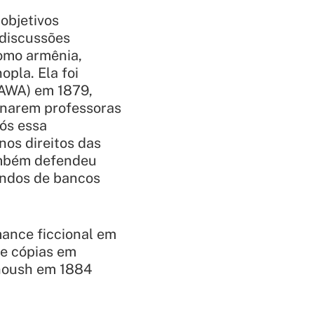
objetivos
 discussões
Como armênia,
pla. Ela foi
PAWA) em 1879,
rnarem professoras
ós essa
 nos direitos das
ambém defendeu
undos de bancos
mance ficcional em
de cópias em
noush
em 1884