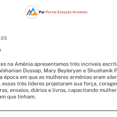
Por
Portal Estação Armênia
025
n
s na Amênia apresentamos três incríveis escrit
 Vahanian Dussap, Mary Beyleryan e Shushanik P
a época em que as mulheres armênias eram silen
, essas três líderes projetaram sua força, corag
ras, ensaios, diários e livros, capacitando mulh
am que tinham.