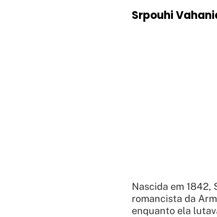
Srpouhi Vahani
Nascida em 1842, S
romancista da Armê
enquanto ela lutav