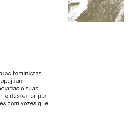
oras feministas
opojlian
ciadas e suas
em e destemor por
eres com vozes que