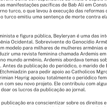
 as manifestações pacíficas de Bab Ali em Const
erno turco, o que levou à execução das reformas
o turco emitiu uma sentença de morte contra ela 
minista e figura pública, Beyleryan é uma das in
nia Ocidental. Sobrevivente do Genocídio Armên
m modelo para milhares de mulheres armênias 
duzir uma revista feminina chamada
Ardemis
em 
o no mundo armênio,
Ardemis
abordava temas sobr
 Antes da publicação do periódico, o marido de 
 Etchmiadzin para pedir apoio ao Catholicos Mgr
rimian Hayrig apoiou totalmente o periódico fem
n com seu novo projeto. Ele contribuiu com algu
doar os lucros da publicação ao jornal.
a publicação era conscientizar sobre os direitos 