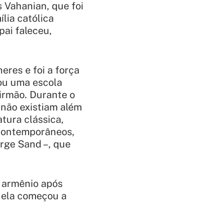
 Vahanian, que foi
lia católica
ai faleceu,
res e foi a força
tou uma escola
 irmão. Durante o
 não existiam além
atura clássica,
 contemporâneos,
rge Sand –, que
 armênio após
 ela começou a