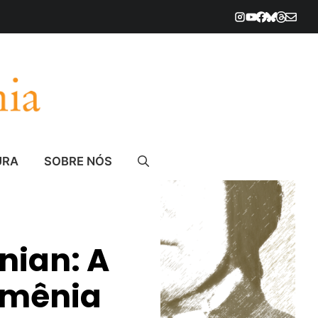
URA
SOBRE NÓS
nian: A
Armênia