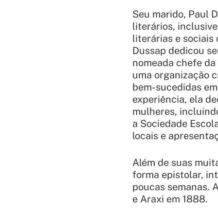
Seu marido, Paul D
literários, inclus
literárias e sociai
Dussap dedicou se
nomeada chefe da 
uma organização cr
bem-sucedidas em 
experiência, ela de
mulheres, incluin
a Sociedade Escol
locais e apresentaç
Além de suas muita
forma epistolar, in
poucas semanas. A
e
Araxi
em 1888.