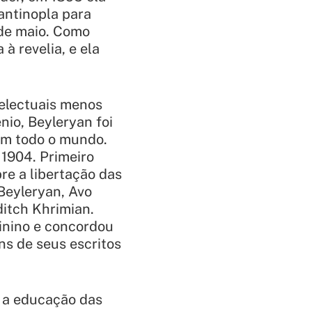
antinopla para
 de maio. Como
à revelia, e ela
telectuais menos
io, Beyleryan foi
em todo o mundo.
1904. Primeiro
e a libertação das
Beyleryan, Avo
ditch Khrimian.
inino e concordou
ns de seus escritos
e a educação das