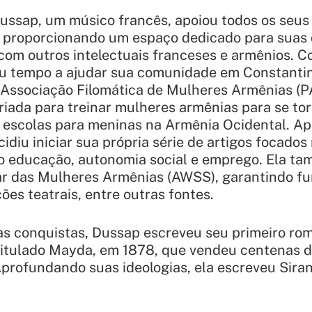
ussap, um músico francês, apoiou todos os seus 
ive proporcionando um espaço dedicado para suas
s com outros intelectuais franceses e armênios. 
u tempo a ajudar sua comunidade em Constantino
Associação Filomática de Mulheres Armênias (
iada para treinar mulheres armênias para se to
escolas para meninas na Armênia Ocidental. Ap
cidiu iniciar sua própria série de artigos focados
do educação, autonomia social e emprego. Ela t
ar das Mulheres Armênias (AWSS), garantindo f
ões teatrais, entre outras fontes.
s conquistas, Dussap escreveu seu primeiro ro
titulado
Mayda
, em 1878, que vendeu centenas 
profundando suas ideologias, ela escreveu
Sira