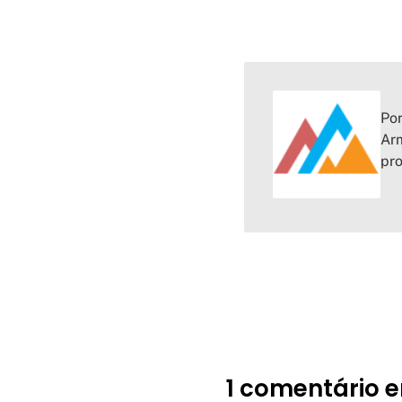
Por
Arm
pr
1 comentário e