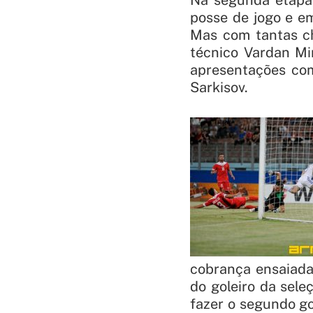
Na segunda etapa
posse de jogo e em
Mas com tantas c
técnico Vardan Mi
apresentações com
Sarkisov.
cobrança ensaiada
do goleiro da sele
fazer o segundo go