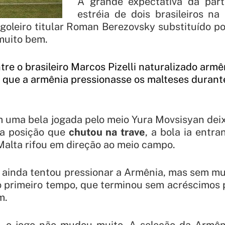
A grande expectativa da part
estréia de dois brasileiros na
goleiro titular Roman Berezovsky substituído p
muito bem.
re o brasileiro Marcos Pizelli naturalizado armê
que a armênia pressionasse os malteses durante
m uma bela jogada pelo meio Yura Movsisyan dei
la posição que
chutou na trave
, a bola ia entra
alta rifou em direção ao meio campo.
 ainda tentou pressionar a Armênia, mas sem mu
o primeiro tempo, que terminou sem acréscimos 
m.