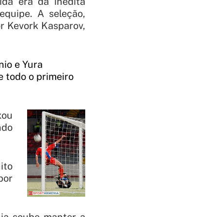
ida era da inédita
 equipe. A seleção,
or Kevork Kasparov,
nio e Yura
 todo o primeiro
xou
ndo
ito
por