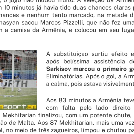
, o jogo não mudou muito. A seleção da Armên
 10 minutos já havia tido duas chances claras p
hances e nenhum tento marcado, na metade d
nasyan sacou Marcos Pizzelli, que não fez um
 a camisa da Armênia, e colocou em seu luga
A substituição surtiu efeito 
após belíssima assistência 
Sarkisov marcou o primeiro g
Eliminatórias. Após o gol, a A
a calma, pois estava visivelmen
Aos 83 minutos a Armênia tev
com falta pelo lado direit
 Mekhitarian finalizou, com um potente chute, 
ção de Malta. Aos 87 Mekhitarian, mais uma ve
l, no meio de três zagueiros, limpou e chutou p