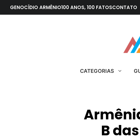
Pular
GENOCÍDIO ARMÊNIO
100 ANOS, 100 FATOS
CONTATO
para
o
conteúdo
CATEGORIAS
G
Armênia
B das