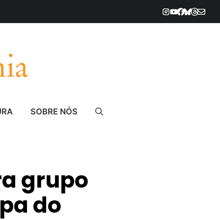
URA
SOBRE NÓS
ra grupo
opa do