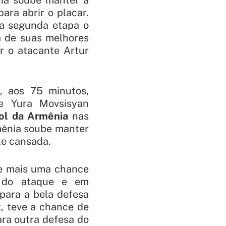
ia soube manter a
ara abrir o placar.
a segunda etapa o
a de suas melhores
r o atacante Artur
e, aos 75 minutos,
de Yura Movsisyan
ol da Armênia
nas
rmênia soube manter
te cansada.
e mais uma chance
o do ataque e em
para a bela defesa
z, teve a chance de
ara outra defesa do