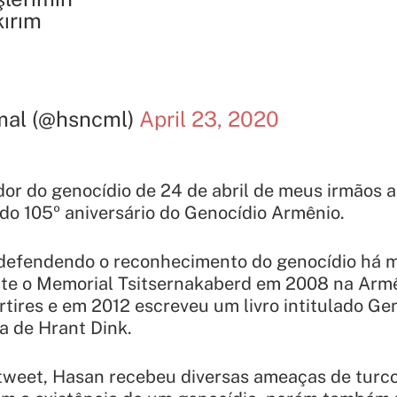
kırım
al (@hsncml)
April 23, 2020
dor do genocídio de 24 de abril de meus irmãos a
 do 105º aniversário do Genocídio Armênio.
efendendo o reconhecimento do genocídio há mu
nte o Memorial Tsitsernakaberd em 2008 na Arm
ires e em 2012 escreveu um livro intitulado Ge
a de Hrant Dink.
tweet, Hasan recebeu diversas ameaças de tur