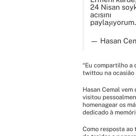
24 Nisan soy
acısını
paylaşıyorum.
— Hasan Cem
“Eu compartilho a 
twittou na ocasião
Hasan Cemal vem d
visitou pessoalme
homenagear os márt
dedicado à memóri
Como resposta ao 