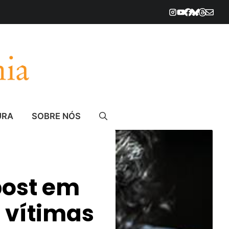
URA
SOBRE NÓS
post em
 vítimas