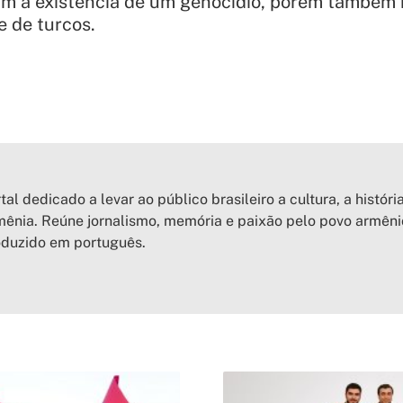
ram a existência de um genocídio, porém também
e de turcos.
tal dedicado a levar ao público brasileiro a cultura, a históri
ênia. Reúne jornalismo, memória e paixão pelo povo armên
oduzido em português.