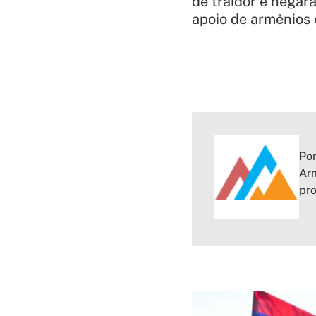
de traidor e nega
apoio de armênios 
Por
Arm
pr