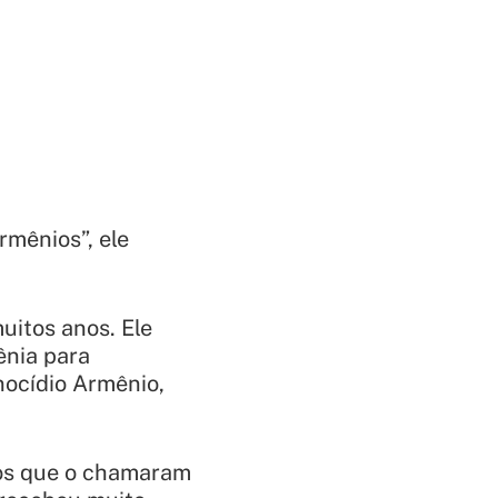
rmênios”, ele
itos anos. Ele
ênia para
nocídio Armênio,
cos que o chamaram