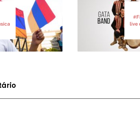
#F
sica
live
ário