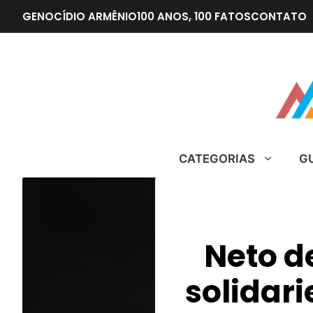
Pular
GENOCÍDIO ARMÊNIO
100 ANOS, 100 FATOS
CONTATO
para
o
conteúdo
CATEGORIAS
G
Neto d
solidar