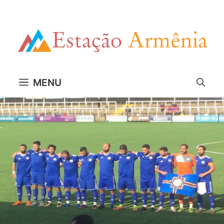
Pular
para
o
conteúdo
MENU