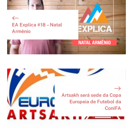
EA Explica #18 – Natal
Armênio
Artsakh será sede da Copa
Europeia de Futebol da
ConIFA