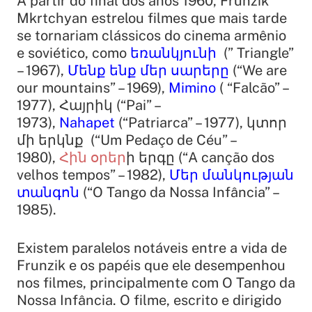
A partir do final dos anos 1960, Frunzik
Mkrtchyan estrelou filmes que mais tarde
se tornariam clássicos do cinema armênio
e soviético, como
եռանկյունի
(” Triangle”
– 1967),
Մենք ենք մեր սարերը
(“We are
our mountains” – 1969),
Mimino
( “Falcão” –
1977), Հայրիկ (“Pai” –
1973),
Nahapet
(“Patriarca” – 1977),
կտոր
մի երկնք
(“Um Pedaço de Céu” –
1980),
Հին
օրեր
ի երգը
(“A canção dos
velhos tempos” – 1982),
Մեր մանկության
տանգոն
(“O Tango da Nossa Infância” –
1985).
Existem paralelos notáveis ​​entre a vida de
Frunzik e os papéis que ele desempenhou
nos filmes, principalmente com O Tango da
Nossa Infância. O filme, escrito e dirigido