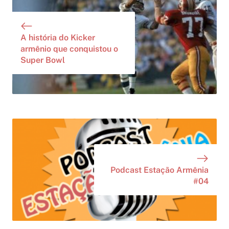
A história do Kicker
armênio que conquistou o
Super Bowl
Podcast Estação Armênia
#04