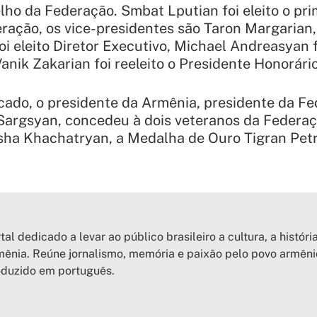
o da Federação. Smbat Lputian foi eleito o prim
ração, os vice-presidentes são Taron Margarian,
i eleito Diretor Executivo, Michael Andreasyan f
Vanik Zakarian foi reeleito o Presidente Honorári
ado, o presidente da Armênia, presidente da Fe
argsyan, concedeu à dois veteranos da Federaçã
sha Khachatryan, a Medalha de Ouro Tigran Petr
tal dedicado a levar ao público brasileiro a cultura, a históri
ênia. Reúne jornalismo, memória e paixão pelo povo armên
oduzido em português.