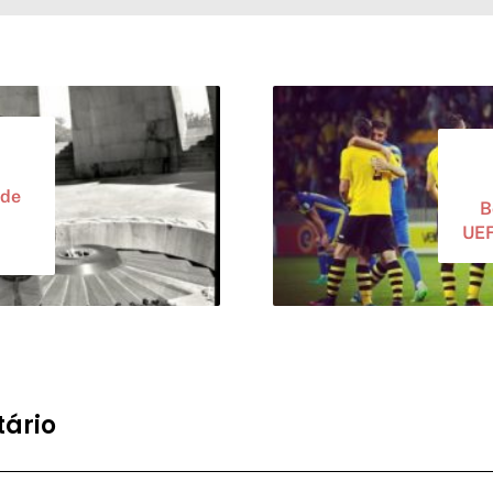
 de
B
UEF
ário