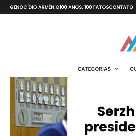
Pular
GENOCÍDIO ARMÊNIO
100 ANOS, 100 FATOS
CONTATO
para
o
conteúdo
CATEGORIAS
G
Serzh
preside