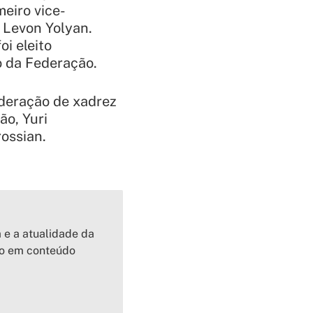
eiro vice-
 Levon Yolyan.
oi eleito
o da Federação.
deração de xadrez
o, Yuri
ossian.
a e a atualidade da
io em conteúdo