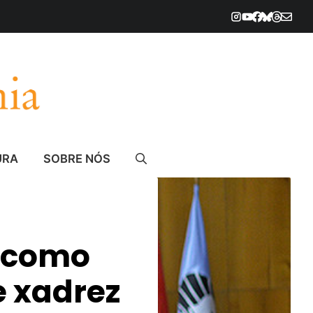
URA
SOBRE NÓS
o como
e xadrez