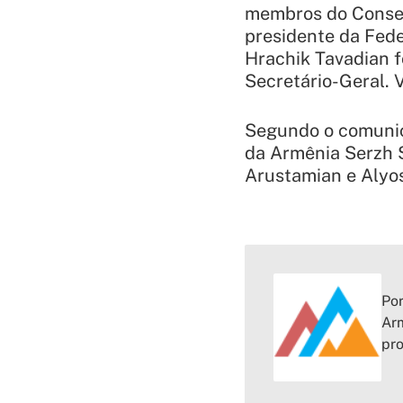
membros do Conselh
presidente da Fede
Hrachik Tavadian fo
Secretário-Geral. 
Segundo o comunic
da Armênia Serzh S
Arustamian e Alyo
Por
Arm
pr