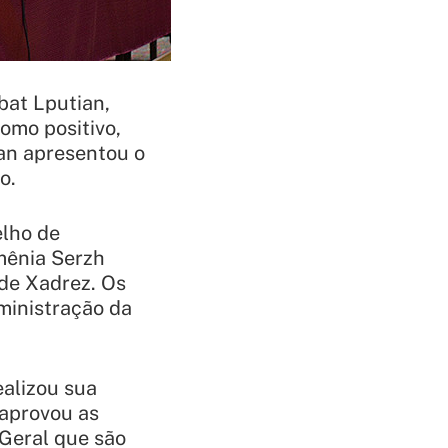
bat Lputian,
omo positivo,
an apresentou o
o.
elho de
mênia Serzh
de Xadrez. Os
ministração da
alizou sua
 aprovou as
-Geral que são