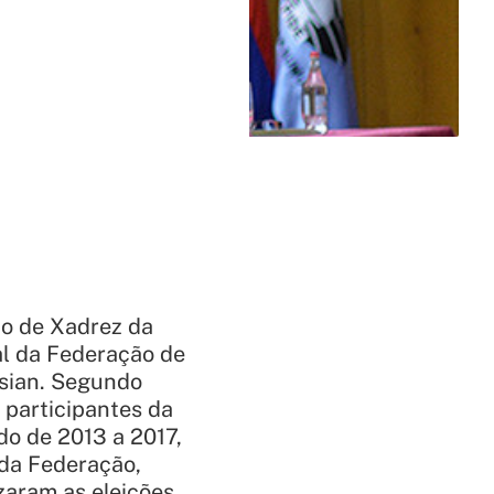
ão de Xadrez da
al da Federação de
ssian. Segundo
 participantes da
do de 2013 a 2017,
 da Federação,
zaram as eleições