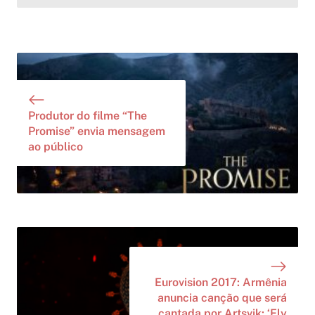
Produtor do filme “The
Promise” envia mensagem
ao público
Eurovision 2017: Armênia
anuncia canção que será
cantada por Artsvik: ‘Fly