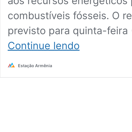
aos recursos energéticos 
combustíveis fósseis. O re
previsto para quinta-feira 
Substituto
Continue lendo
de
Cunha,
Rodrigo
Estação Armênia
Maia
estreita
laços
com
Azerbaijão