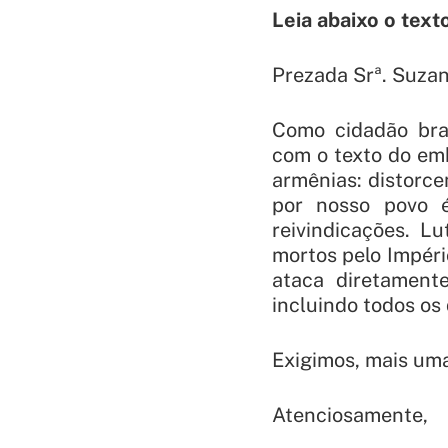
Leia abaixo o text
Prezada Srª. Suzan
Como cidadão bras
com o texto do emb
armênias: distorce
por nosso povo é
reivindicações. L
mortos pelo Impér
ataca diretament
incluindo todos os
Exigimos, mais uma 
Atenciosamente,