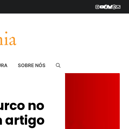
URA
SOBRE NÓS
rco no
 artigo