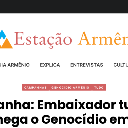
UIA ARMÊNIO
EXPLICA
ENTREVISTAS
CULT
CAMPANHAS
GENOCÍDIO ARMÊNIO
TUDO
nha: Embaixador tu
 nega o Genocídio em