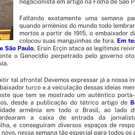
negacionista em artigo na Folha de São P
Faltando exatamente uma semana par
quando armênios do mundo todo lembrarã
mortos a partir de 1915, o embaixador d
colocou suas manguinhas de fora.
Em te
de São Paulo
, Ersin Erçin ataca as legítimas rei
ente o Genocídio perpetrado pelo governo ot
ia.
ir tal afronta! Devemos expressar já a nossa i
aixador turco e a veiculação dessas ideias men
 este que tem se mostrado um autêntico porta-
cos, desde a publicação do tétrico artigo de
B
idade armênia em todo o Brasil, ao lado 
bardearam a caixa de entrada da jornalis
ha, e conseguiram diversos espaços de respos
 novo, nessa semana tão especial para todos os 