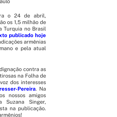
aulo
a o 24 de abril,
o os 1,5 milhão de
a Turquia no Brasil
xto publicado hoje
vindicações armênias
omano e pela atual
ndignação contra as
tirosas na Folha de
voz dos interesses
resser-Pereira
. Na
dos nossos amigos
ta Suzana Singer,
ta na publicação.
armênios!