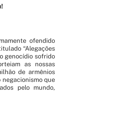
u!
remamente ofendido
titulado “Alegações
o genocídio sofrido
orteiam as nossas
milhão de armênios
o negacionismo que
hados pelo mundo,