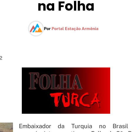
na Folha
Por
Portal Estação Armênia
2
Embaixador da Turquia no Brasil 