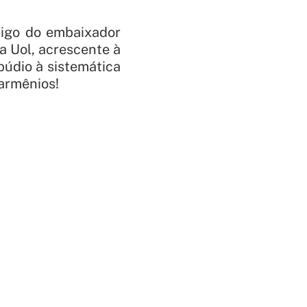
tigo do embaixador
da Uol, acrescente à
údio à sistemática
armênios!