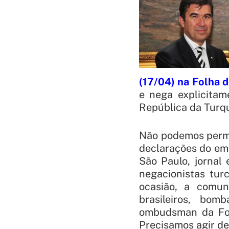
(17/04) na Folha 
e nega explicitam
República da Turqu
Não podemos permit
declarações do emb
São Paulo, jornal
negacionistas tur
ocasião, a comun
brasileiros, bom
ombudsman da Fol
Precisamos agir de