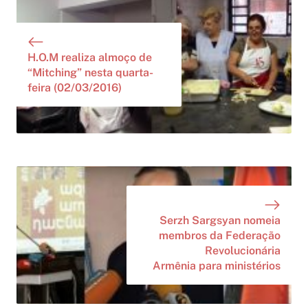
H.O.M realiza almoço de
“Mitching” nesta quarta-
feira (02/03/2016)
Serzh Sargsyan nomeia
membros da Federação
Revolucionária
Armênia para ministérios