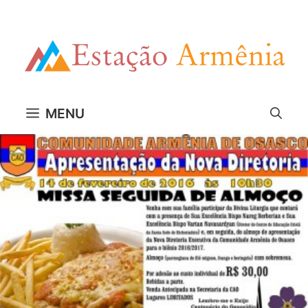
Pular
para
o
conteúdo
MENU