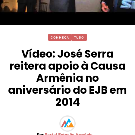
CONHEÇA
TUDO
Vídeo: José Serra
reitera apoio à Causa
Armênia no
aniversário do EJB em
2014
Por
Portal Estação Armênia