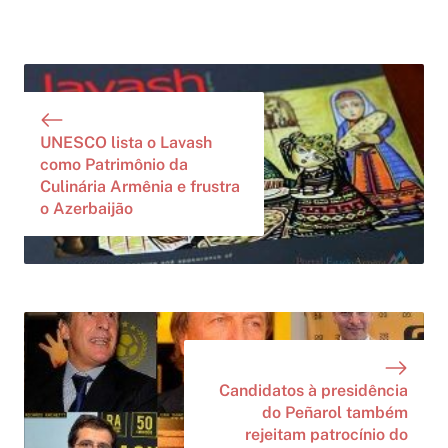
UNESCO lista o Lavash
como Patrimônio da
Culinária Armênia e frustra
o Azerbaijão
Candidatos à presidência
do Peñarol também
rejeitam patrocínio do