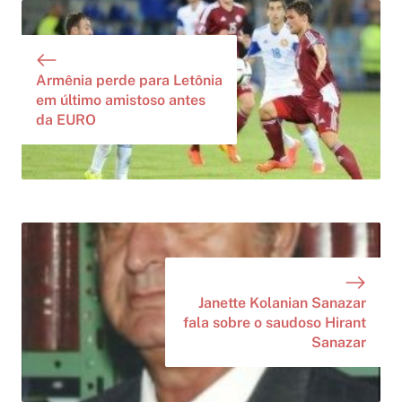
Armênia perde para Letônia
em último amistoso antes
da EURO
Janette Kolanian Sanazar
fala sobre o saudoso Hirant
Sanazar