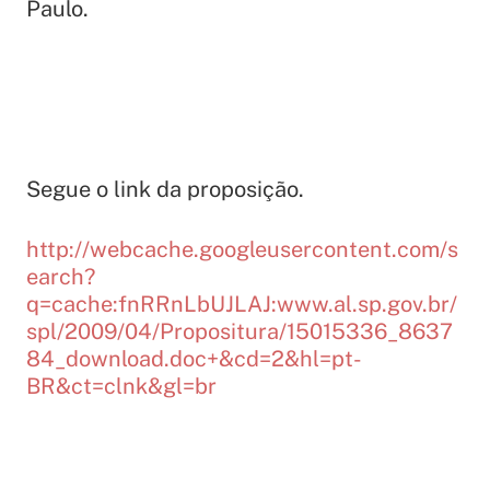
Paulo.
Segue o link da proposição.
http://webcache.googleusercontent.com/s
earch?
q=cache:fnRRnLbUJLAJ:www.al.sp.gov.br/
spl/2009/04/Propositura/15015336_8637
84_download.doc+&cd=2&hl=pt-
BR&ct=clnk&gl=br