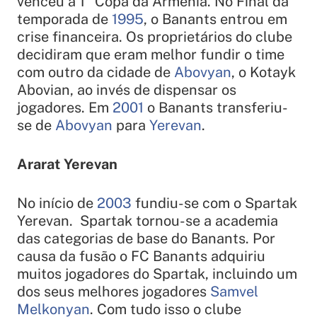
venceu a 1°
Copa da Armênia
. No Final da
temporada de
1995
, o Banants entrou em
crise financeira. Os proprietários do clube
decidiram que eram melhor fundir o time
com outro da cidade de
Abovyan
, o
Kotayk
Abovian
, ao invés de dispensar os
jogadores. Em
2001
o Banants transferiu-
se de
Abovyan
para
Yerevan
.
Ararat Yerevan
No início de
2003
fundiu-se com o Spartak
Yerevan. Spartak tornou-se a academia
das categorias de base do Banants. Por
causa da fusão o FC Banants adquiriu
muitos jogadores do Spartak, incluindo um
dos seus melhores jogadores
Samvel
Melkonyan
. Com tudo isso o clube