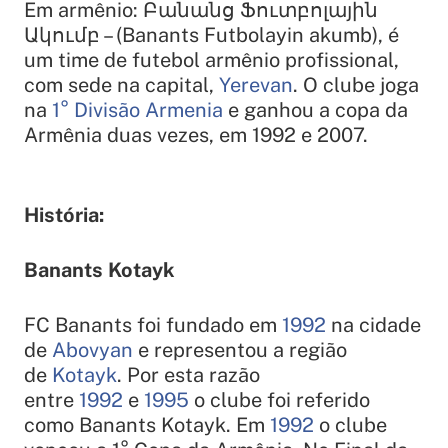
Em armênio: Բանանց Ֆուտբոլային
Ակումբ – (Banants Futbolayin akumb), é
um time de futebol armênio profissional,
com sede na capital,
Yerevan
. O clube joga
na
1° Divisão Armenia
e ganhou a
copa da
Armênia
duas vezes, em
1992
e
2007
.
História:
Banants Kotayk
FC Banants foi fundado em
1992
na cidade
de
Abovyan
e representou a região
de
Kotayk
. Por esta razão
entre
1992
e
1995
o clube foi referido
como Banants Kotayk. Em
1992
o clube