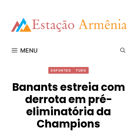
Pular
para
o
conteúdo
MENU
ESPORTES
TUDO
Banants estreia com
derrota em pré-
eliminatória da
Champions