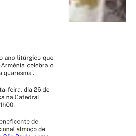
 ano litúrgico que
a Armênia celebra o
a quaresma”.
a-feira, dia 26 de
ca na Catedral
11h00.
Beneficente de
cional almoço de