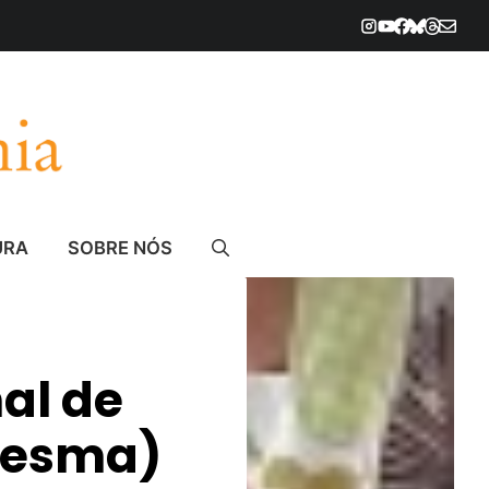
URA
SOBRE NÓS
al de
resma)