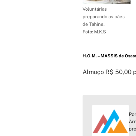
Voluntárias
preparando os pães
de Tahine.
Foto: M.K.S
H.O.M. – MASSIS de Osas
Almoço R$ 50,00 p
Por
Arm
pr