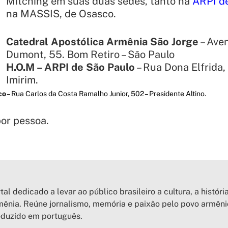
Mitching
em suas duas sedes, tanto na
ARPI d
na MASSIS, de Osasco.
Catedral Apostólica Armênia São Jorge
– Ave
Dumont, 55. Bom Retiro – São Paulo
H.O.M – ARPI de São Paulo
– Rua Dona Elfrida,
Imirim.
co
– Rua Carlos da Costa Ramalho Junior, 502 – Presidente Altino.
or pessoa.
tal dedicado a levar ao público brasileiro a cultura, a históri
ênia. Reúne jornalismo, memória e paixão pelo povo armên
oduzido em português.