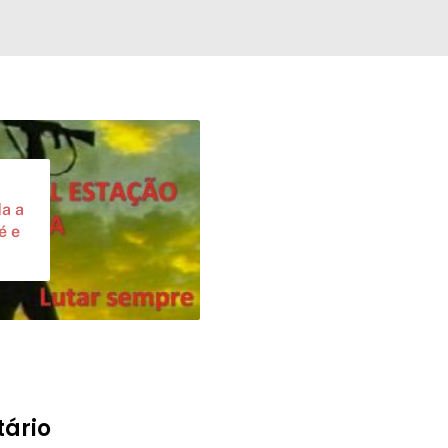
a a
é e
ário