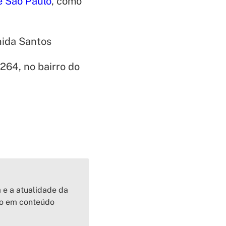
e São Paulo
, como
nida Santos
 264, no bairro do
a e a atualidade da
io em conteúdo