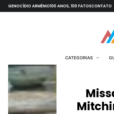
Pular
GENOCÍDIO ARMÊNIO
100 ANOS, 100 FATOS
CONTATO
para
o
conteúdo
CATEGORIAS
G
Miss
Mitch