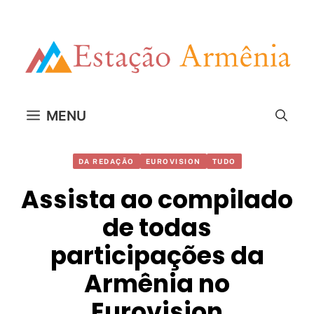
Pular
para
o
conteúdo
MENU
DA REDAÇÃO
EUROVISION
TUDO
Assista ao compilado
de todas
participações da
Armênia no
Eurovision