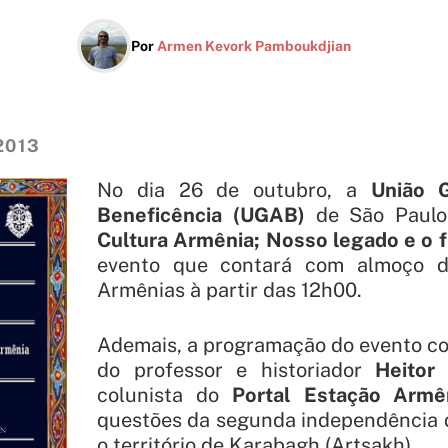
Por
Armen Kevork Pamboukdjian
2013
No dia 26 de outubro, a
União 
Beneficência (UGAB)
de São Paulo 
Cultura Armênia; Nosso legado e o 
evento que contará com almoço d
Armênias à partir das 12h00.
Ademais, a programação do evento co
do professor e historiador
Heitor 
colunista do
Portal Estação Armê
questões da segunda independência 
o território de Karabagh (Artsakh).