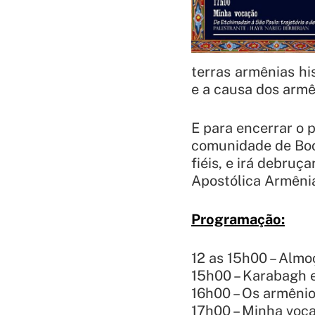
terras armênias hi
e a causa dos armê
E para encerrar o 
comunidade de Boca
fiéis, e irá debruç
Apostólica Armênia
Programação:
12 as 15h00 – Almo
15h00 – Karabagh 
16h00 – Os armênio
17h00 – Minha voc