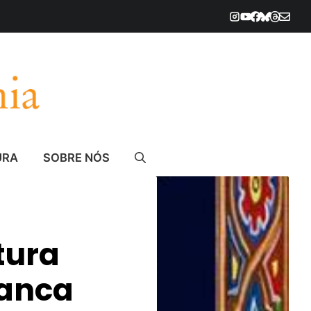
URA
SOBRE NÓS
tura
ranca