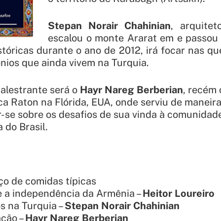
Stepan Norair Chahinian
, arquite
escalou o monte Ararat em e passo
stóricas durante o ano de 2012, irá focar nas qu
nios que ainda vivem na Turquia.
palestrante será o
Hayr Nareg Berberian
, recém
 Raton na Flórida, EUA, onde serviu de maneira
ar-se sobre os desafios de sua vinda à comunidade
 do Brasil.
ço de comidas típicas
e a independência da Armênia –
Heitor Loureiro
s na Turquia –
Stepan Norair Chahinian
ação –
Hayr Nareg Berberian