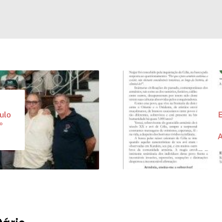
ulo
E
º
A