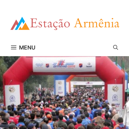
Pular
para
o
conteúdo
MENU