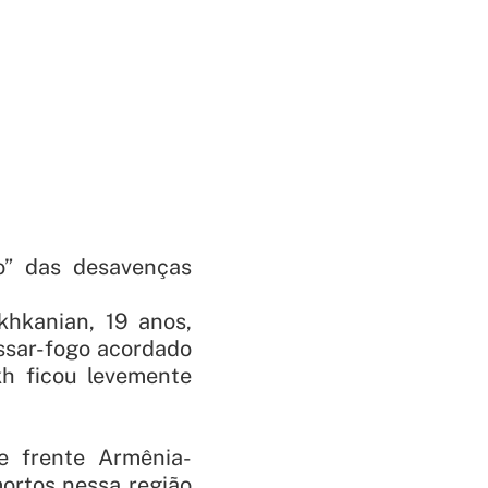
o” das desavenças
hkanian, 19 anos,
essar-fogo acordado
kh ficou levemente
e frente Armênia-
mortos nessa região