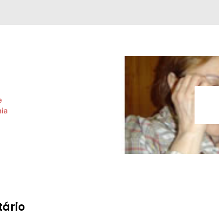
e
ia
ário