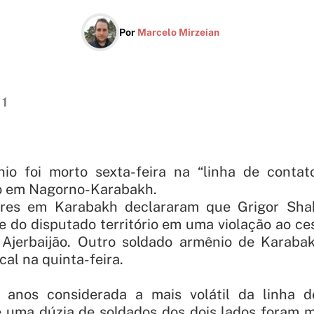
Por
Marcelo Mirzeian
11
io foi morto sexta-feira na “linha de contat
o em Nagorno-Karabakh.
tares em Karabakh declararam que Grigor Shak
 do disputado território em uma violação ao c
Ajerbaijão. Outro soldado armênio de Karaba
al na quinta-feira.
r anos considerada a mais volátil da linha d
e uma dúzia de soldados dos dois lados foram 