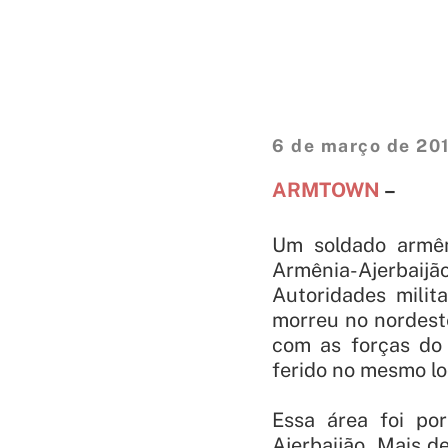
6 de março de 20
ARMTOWN
–
Um soldado armên
Armênia-Ajerbaijã
Autoridades mili
morreu no nordeste
com as forças do 
ferido no mesmo loc
Essa área foi po
Ajerbaijão. Mais d