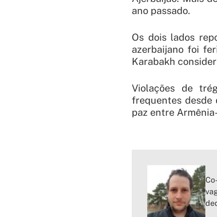
ano passado.
Os dois lados rep
azerbaijano foi f
Karabakh considero
Violações de tr
frequentes desde 
paz entre Armênia-
Co-
vag
ded