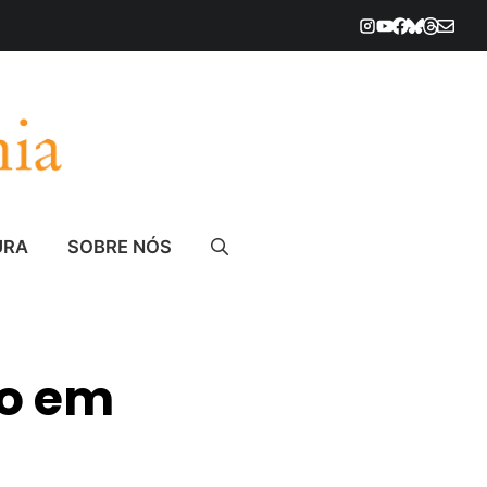
URA
SOBRE NÓS
to em