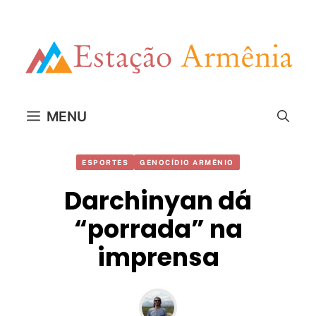
Pular
para
o
conteúdo
MENU
ESPORTES
GENOCÍDIO ARMÊNIO
Darchinyan dá
“porrada” na
imprensa