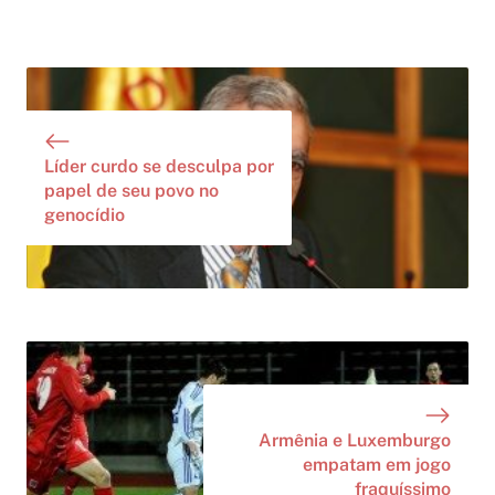
Líder curdo se desculpa por
papel de seu povo no
genocídio
Armênia e Luxemburgo
empatam em jogo
fraquíssimo