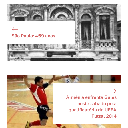
São Paulo: 459 anos
Armênia enfrenta Gales
neste sábado pela
qualificatória da UEFA
Futsal 2014