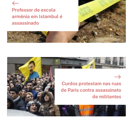
Professor de escola
armênia em Istambul é
assassinado
Curdos protestam nas ruas
de Paris contra assassinato
de militantes